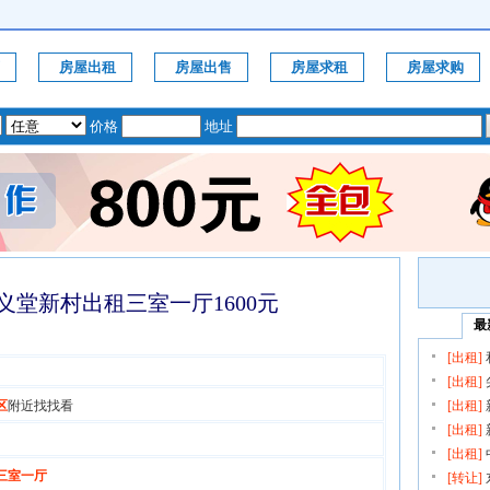
房屋出租
房屋出售
房屋求租
房屋求购
价格
地址
义堂新村出租三室一厅1600元
最
[出租]
元
[出租]
区
附近找找看
[出租]
[出租]
[出租]
三室一厅
[转让]