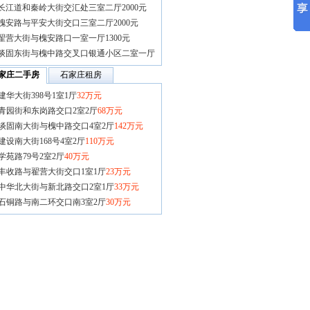
长江道和秦岭大街交汇处三室二厅2000元
槐安路与平安大街交口三室二厅2000元
翟营大街与槐安路口一室一厅1300元
谈固东街与槐中路交叉口银通小区二室一厅
家庄二手房
石家庄租房
建华大街398号1室1厅
32万元
青园街和东岗路交口2室2厅
68万元
谈固南大街与槐中路交口4室2厅
142万元
建设南大街168号4室2厅
110万元
学苑路79号2室2厅
40万元
丰收路与翟营大街交口1室1厅
23万元
中华北大街与新北路交口2室1厅
33万元
石铜路与南二环交口南3室2厅
30万元