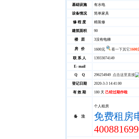
基础设施
有水电
设备情况
简单家具
修 程 度
精装修
建筑面积
90
楼 层
3没有电梯
房 价
1600元
看一下其它
1600
联 系 人
13933074149
E- mail
Q Q
296254949
点击这里直接
登记日期
2020-3-3 14:41:00
有 效 期
180 天
己经过期作啦
个人租房
免费租房
备 注
400881699