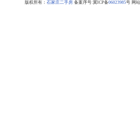
版权所有：
石家庄二手房
备案序号:冀ICP备
06023985
号 网