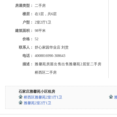
房屋类型：
二手房
楼层：
在1层，共6层
户型：
2室2厅1卫
建筑面积：
98平米
价格：
52
联系人：
舒心家园华业店 刘赏
电话：
4008816990-308643
描述：
雅馨苑房屋出售出售雅馨苑2居室二手房
桥西区二手房
石家庄雅馨苑小区租房
桥西区雅馨苑2室1厅1卫
雅馨苑2室2厅1卫