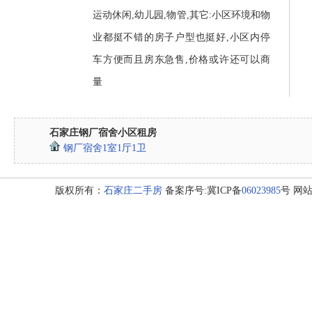
运动休闲,幼儿园,物管,其它:小区环境和物
业都挺不错的房子户型也挺好,小区内停
车方便而且房东急售,价格或许还可以商
量
石家庄钢厂宿舍小区租房
钢厂宿舍1室1厅1卫
版权所有：
石家庄二手房
备案序号:冀ICP备
06023985
号 网